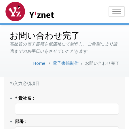
Toggle
navigatio
お問い合わせ完了
高品質の電子書籍を低価格にて制作し、ご希望により販
売までのお手伝いをさせていただきます
Home
/
電子書籍制作
/
お問い合わせ完了
*)入力必須項目
* 貴社名：
部署：