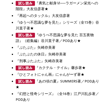
『勇気と献身Ⅵ──ラガーメン栄光への
階段』大友信彦著★
『再起へのタックル』大友信彦著
『ゆうべ不思議な夢を見た』シリーズ（全15巻）谷
川直子著★
『ゆうべ不思議な夢を見た 百五夜物
語』（総集編）谷川直子著／PODあり★
『ぶたぶた』矢崎存美著
『ぶたぶたの休日』矢崎存美著
『刑事ぶたぶた』矢崎存美著
『カクテル・テイル』馨歩著★
『ひとフォトにゃん画』にゃんがーず著★
『あの頃の夏』SUMMERS著／PODあり
★
『幻想と怪奇シリーズ』（全16巻）江戸川乱歩著／
PODあり