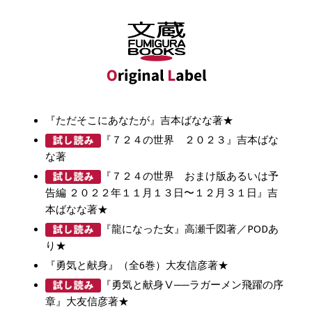
『ただそこにあなたが』吉本ばなな著★
『７２４の世界 ２０２３』吉本ばな
な著
『７２４の世界 おまけ版あるいは予
告編 ２０２２年１１月１３日〜１２月３１日』吉
本ばなな著★
『龍になった女』高瀬千図著／PODあ
り★
『勇気と献身』（全6巻）大友信彦著★
『勇気と献身Ⅴ──ラガーメン飛躍の序
章』大友信彦著★